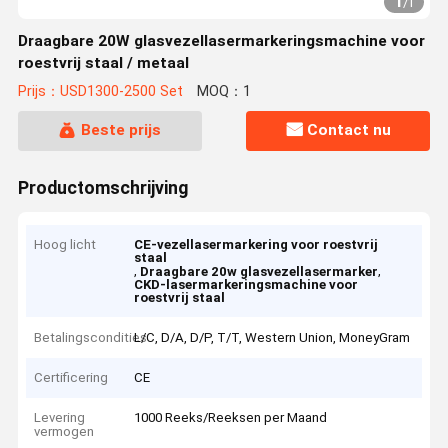
1
/
1
Draagbare 20W glasvezellasermarkeringsmachine voor
roestvrij staal / metaal
Prijs：USD1300-2500 Set
MOQ：1
Beste prijs
Contact nu
Productomschrijving
Hoog licht
CE-vezellasermarkering voor roestvrij
staal
,
,
Draagbare 20w glasvezellasermarker
CKD-lasermarkeringsmachine voor
roestvrij staal
Betalingscondities
L/C, D/A, D/P, T/T, Western Union, MoneyGram
Certificering
CE
Levering
1000 Reeks/Reeksen per Maand
vermogen