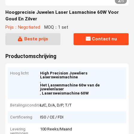
2
/
5
Hoogprecisie Juwelen Laser Lasmachine 60W Voor
Goud En Zilver
Prijs：Negotiated
MOQ：1 set
Beste prijs
Contact nu
Productomschrijving
Hoog licht
High Precision Juweliers
Lasersweismachine
,
Het Lassenmachine 60w van de
juwelenlaser
,
Lasersweismachine 60W
Betalingscondities
L/C, D/A, D/P, T/T
Certificering
ISO / CE / FDI
Levering
100 Reeks/Maand
vermogen