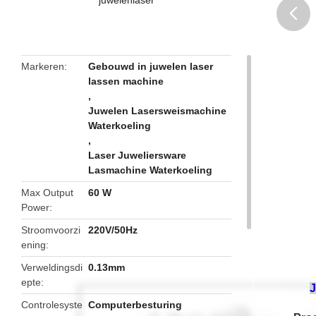
butto
Markeren
Gebouwd in juwelen laser
lassen machine
,
Juwelen Lasersweismachine
Waterkoeling
,
Laser Juweliersware
Lasmachine Waterkoeling
Max Output
60 W
Power
Stroomvoorzi
220V/50Hz
ening
Verweldingsdi
0.13mm
epte
J
Controlesyste
Computerbesturing