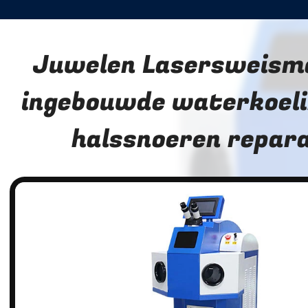
Juwelen Lasersweism
ingebouwde waterkoeli
halssnoeren repara