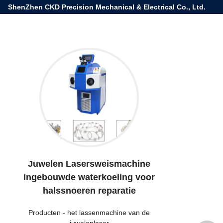
ShenZhen CKD Precision Mechanical & Electrical Co., Ltd.
Juwelen Lasersweismachine
ingebouwde waterkoeling voor
halssnoeren reparatie
Producten
-
het lassenmachine van de
juwelenlaser