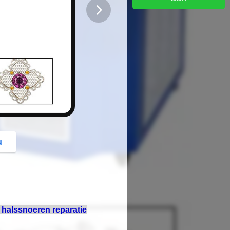
button
u
halssnoeren reparatie