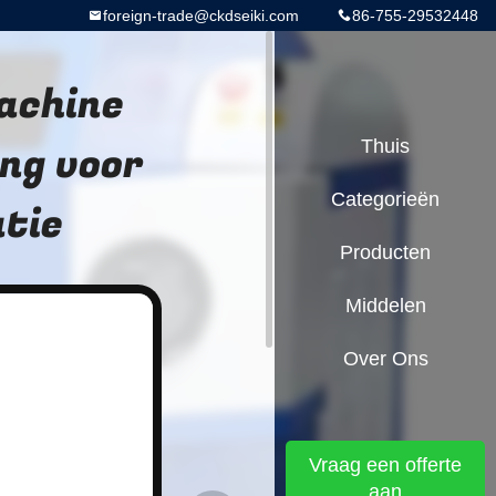
foreign-trade@ckdseiki.com
86-755-29532448
achine
ng voor
Thuis
Categorieën
tie
Producten
Middelen
Over Ons
Vraag een offerte
aan