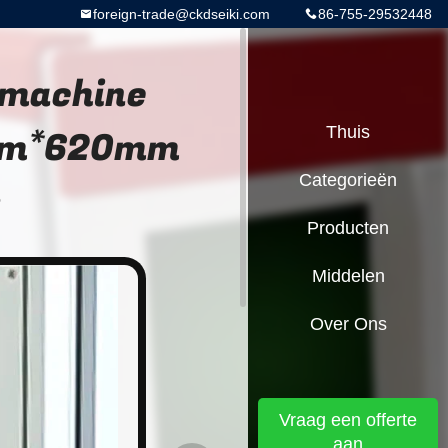
foreign-trade@ckdseiki.com
86-755-29532448
jmachine
0mm*620mm
Thuis
Categorieën
r
Producten
Middelen
Over Ons
Vraag een offerte
aan