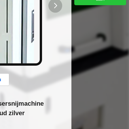
button
u
sersnijmachine
ud zilver