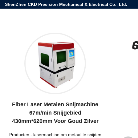
ShenZhen CKD Precision Mechanical & Electrical Co., Ltd.
Fiber Laser Metalen Snijmachine
67m/min Snijgebied
430mm*620mm Voor Goud Zilver
Producten
-
lasermachine om metaal te snijden