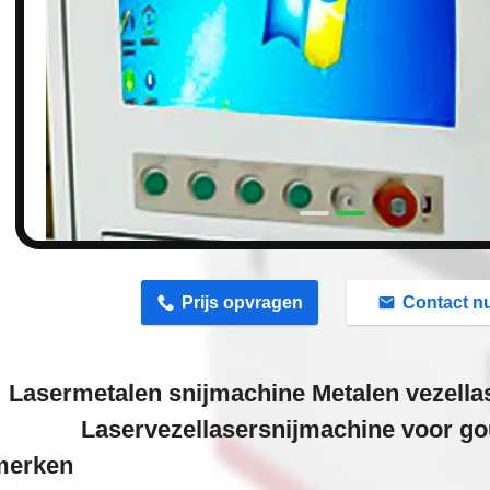
n
Prijs opvragen
Contact n
Lasermetalen snijmachine Metalen vezella
Laservezellasersnijmachine voor go
merken