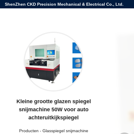
ShenZhen CKD Precision Mechanical & Electrical Co., Ltd.
Kleine grootte glazen spiegel
snijmachine 50W voor auto
achteruitkijkspiegel
Producten
-
Glasspiegel snijmachine