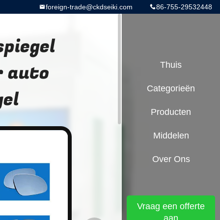
foreign-trade@ckdseiki.com
86-755-29532448
spiegel
r auto
Thuis
Categorieën
gel
Producten
Middelen
Over Ons
Vraag een offerte
aan