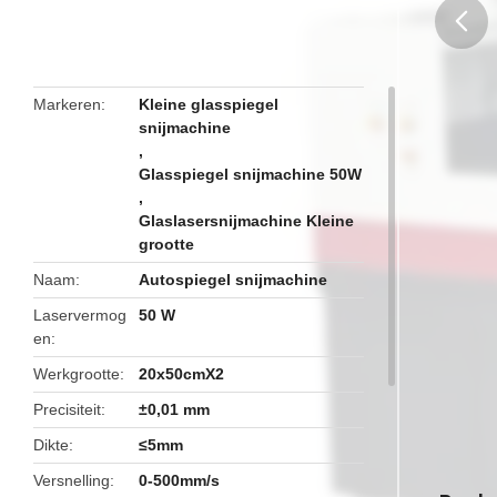
butto
Markeren
Kleine glasspiegel
snijmachine
,
Glasspiegel snijmachine 50W
,
Glaslasersnijmachine Kleine
grootte
Naam
Autospiegel snijmachine
Laservermog
50 W
en
Werkgrootte
20x50cmX2
Precisiteit
±0,01 mm
Dikte
≤5mm
Versnelling
0-500mm/s