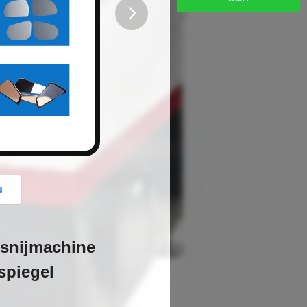
button
u
rsnijmachine
spiegel