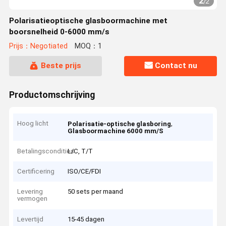
2
/
2
Polarisatieoptische glasboormachine met
boorsnelheid 0-6000 mm/s
Prijs：Negotiated
MOQ：1
Beste prijs
Contact nu
Productomschrijving
Hoog licht
,
Polarisatie-optische glasboring
Glasboormachine 6000 mm/S
Betalingscondities
L/C, T/T
Certificering
ISO/CE/FDI
Levering
50 sets per maand
vermogen
Levertijd
15-45 dagen