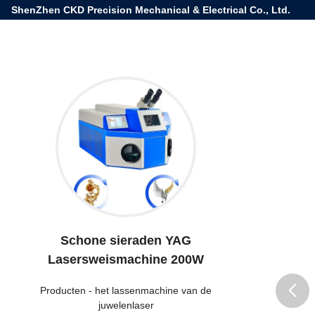
ShenZhen CKD Precision Mechanical & Electrical Co., Ltd.
Schone sieraden YAG
Lasersweismachine 200W
Producten
-
het lassenmachine van de
juwelenlaser