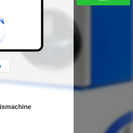
button
u
eismachine