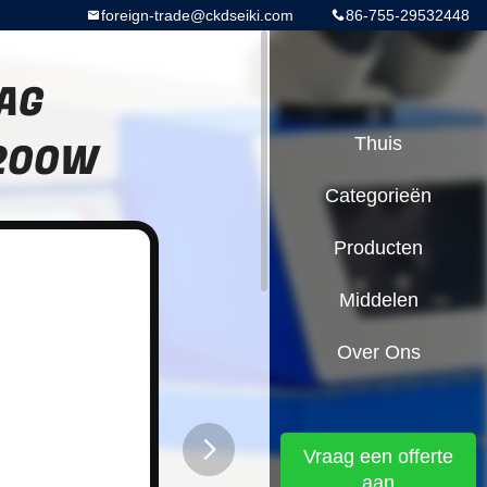
foreign-trade@ckdseiki.com
86-755-29532448
YAG
 200W
Thuis
Categorieën
Producten
Middelen
Over Ons
Vraag een offerte
aan