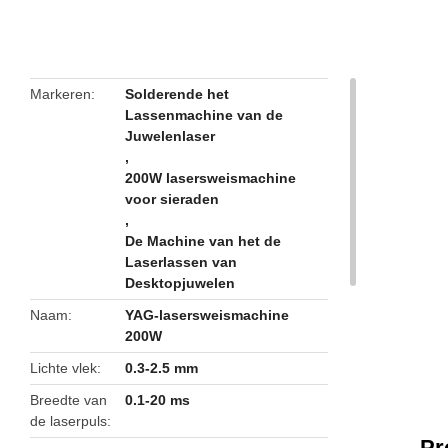
butto
Markeren
Solderende het
Lassenmachine van de
Juwelenlaser
,
200W lasersweismachine
voor sieraden
,
De Machine van het de
Laserlassen van
Desktopjuwelen
Naam
YAG-lasersweismachine
200W
Lichte vlek
0.3-2.5 mm
Breedte van
0.1-20 ms
de laserpuls
Pr