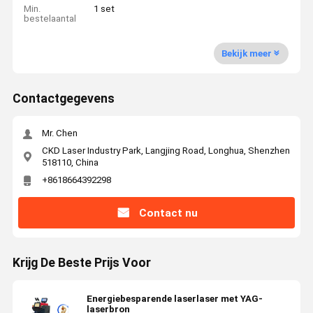
Min.
1 set
bestelaantal
Bekijk meer
Contactgegevens
Mr. Chen
CKD Laser Industry Park, Langjing Road, Longhua, Shenzhen
518110, China
+8618664392298
Contact nu
Krijg De Beste Prijs Voor
Energiebesparende laserlaser met YAG-
laserbron