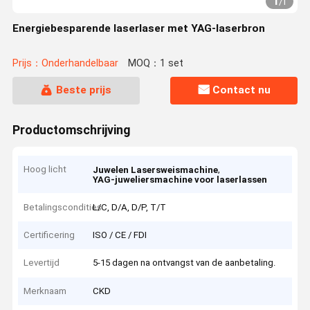
1
/
1
Energiebesparende laserlaser met YAG-laserbron
Prijs：Onderhandelbaar
MOQ：1 set
Beste prijs
Contact nu
Productomschrijving
Hoog licht
,
Juwelen Lasersweismachine
YAG-juweliersmachine voor laserlassen
Betalingscondities
L/C, D/A, D/P, T/T
Certificering
ISO / CE / FDI
Levertijd
5-15 dagen na ontvangst van de aanbetaling.
Merknaam
CKD