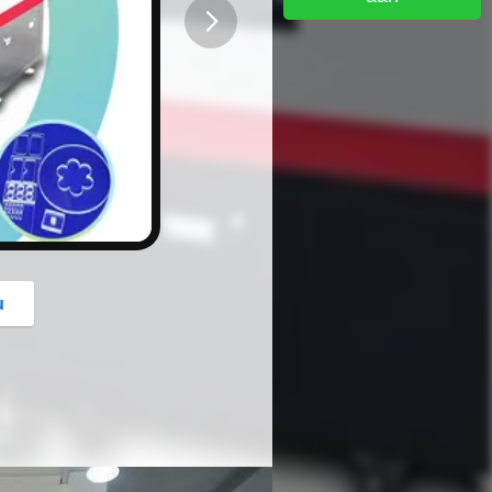
button
u