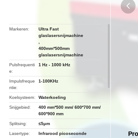
butto
Markeren
Ultra Fast
glaslasersnijmachine
,
400mm*500mm
glaslasersnijmachine
Pulsfrequenti
1 Hz - 1000 kHz
e
Impulsfreque
1-100KHz
ntie
Koelsysteem
Waterkoeling
Snijgebied
400 mm*500 mm/ 600*700 mm/
600*900 mm
Splitsing
≤5μm
Pro
Lasertype
Infrarood picoseconde