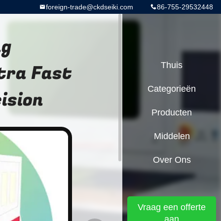
foreign-trade@ckdseiki.com
86-755-29532448
ng
tra Fast
Thuis
Categorieën
sion
Producten
Middelen
Over Ons
Vraag een offerte
aan