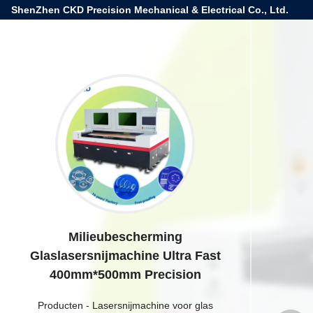
ShenZhen CKD Precision Mechanical & Electrical Co., Ltd.
Milieubescherming
Glaslasersnijmachine Ultra Fast
400mm*500mm Precision
Producten
-
Lasersnijmachine voor glas