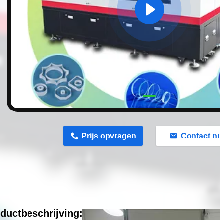
n
Prijs opvragen
Contact n
ductbeschrijving: