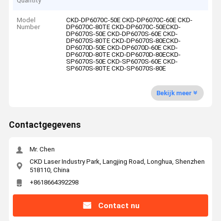
Quantity
Model
CKD-DP6070C-50E CKD-DP6070C-60E CKD-
Number
DP6070C-80TE CKD-DP6070C-50ECKD-
DP6070S-50E CKD-DP6070S-60E CKD-
DP6070S-80TE CKD-DP6070S-80ECKD-
DP6070D-50E CKD-DP6070D-60E CKD-
DP6070D-80TE CKD-DP6070D-80ECKD-
SP6070S-50E CKD-SP6070S-60E CKD-
SP6070S-80TE CKD-SP6070S-80E
Bekijk meer
Contactgegevens
Mr. Chen
CKD Laser Industry Park, Langjing Road, Longhua, Shenzhen
518110, China
+8618664392298
Contact nu