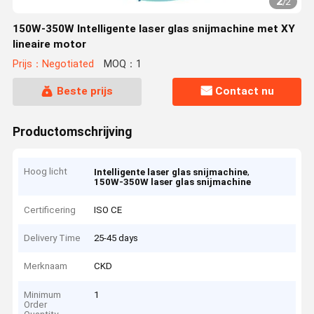
2
/
2
150W-350W Intelligente laser glas snijmachine met XY
lineaire motor
Prijs：Negotiated
MOQ：1
Beste prijs
Contact nu
Productomschrijving
Hoog licht
,
Intelligente laser glas snijmachine
150W-350W laser glas snijmachine
Certificering
ISO CE
Delivery Time
25-45 days
Merknaam
CKD
Minimum
1
Order