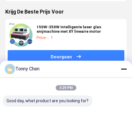
Krijg De Beste Prijs Voor
150W-350W Intelligente laser glas
snijmachine met XY lineaire motor
Price： 1
Doorgaan
Tonny Chen
Geadviseerde Producten
3:29 PM
Good day, what product are you looking for?
Laserglassnijmachine
High
Lasersnijmachine
Laserglas
ontworpen
Precision
geschikt voor
ontworpen
om door hitte
Laser Glass
het snijden
om de