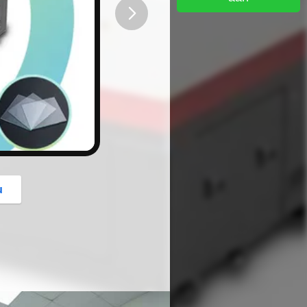
button
u