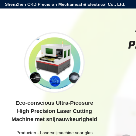
ShenZhen CKD Precision Mechanical & Electrical Co., Ltd.
P
Eco-conscious Ultra-Picosure
High Precision Laser Cutting
Machine met snijnauwkeurigheid
Producten
-
Lasersnijmachine voor glas