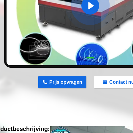
n
Prijs opvragen
Contact n
ductbeschrijving: