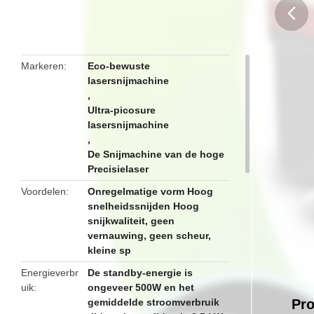
butto
Markeren
Eco-bewuste
lasersnijmachine
,
Ultra-picosure
lasersnijmachine
,
De Snijmachine van de hoge
Precisielaser
Voordelen
Onregelmatige vorm Hoog
snelheidssnijden Hoog
snijkwaliteit, geen
vernauwing, geen scheur,
kleine sp
Energieverbr
De standby-energie is
uik
ongeveer 500W en het
gemiddelde stroomverbruik
Pro