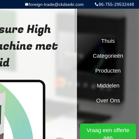
foreign-trade@ckdseiki.com
86-755-29532448
sure High
achine met
Thuis
Categorieën
id
Producten
Middelen
Over Ons
Vraag een offerte
aan