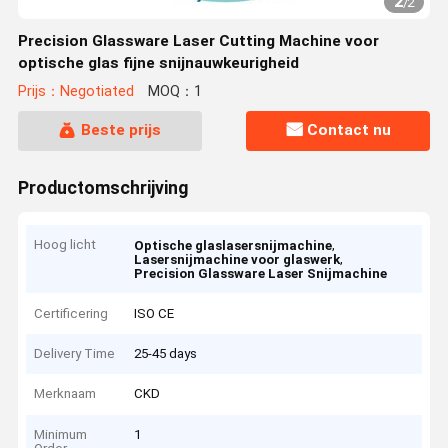
2
/
2
Precision Glassware Laser Cutting Machine voor
optische glas fijne snijnauwkeurigheid
Prijs：Negotiated
MOQ：1
Beste prijs
Contact nu
Productomschrijving
Hoog licht
,
Optische glaslasersnijmachine
,
Lasersnijmachine voor glaswerk
Precision Glassware Laser Snijmachine
Certificering
ISO CE
Delivery Time
25-45 days
Merknaam
CKD
Minimum
1