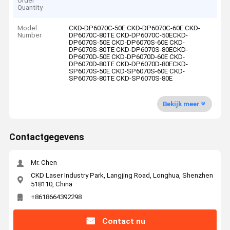
Order
Quantity
Model
CKD-DP6070C-50E CKD-DP6070C-60E CKD-
Number
DP6070C-80TE CKD-DP6070C-50ECKD-
DP6070S-50E CKD-DP6070S-60E CKD-
DP6070S-80TE CKD-DP6070S-80ECKD-
DP6070D-50E CKD-DP6070D-60E CKD-
DP6070D-80TE CKD-DP6070D-80ECKD-
SP6070S-50E CKD-SP6070S-60E CKD-
SP6070S-80TE CKD-SP6070S-80E
Bekijk meer
Contactgegevens
Mr. Chen
CKD Laser Industry Park, Langjing Road, Longhua, Shenzhen
518110, China
+8618664392298
Contact nu