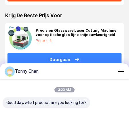
Krijg De Beste Prijs Voor
Precision Glassware Laser Cutting Machine
voor optische glas fijne snijnauwkeurigheid
Price： 1
Doorgaan
Tonny Chen
Geadviseerde Producten
3:23 AM
Good day, what product are you looking for?
Laserglassnijmachine
High
Lasersnijmachine
Laserglas
ontworpen
Precision
geschikt voor
ontworpen