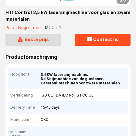
2
/
2
HTI Control 3,5 kW lasersnijmachine voor glas en zware
materialen
Prijs：Negotiated
MOQ：1
Beste prijs
Contact nu
Productomschrijving
Hoog licht
,
3.5KW lasersnijmachine
,
De Snijmachine van de glaslaser
Lasersnijmachine voor zware materialen
Certificering
ISO CE FDA IEC RoHS FCC UL
Delivery Time
15-45 days
Merknaam
CKD
Minimum
1