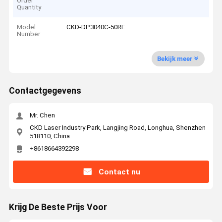
Order
Quantity
Model
CKD-DP3040C-50RE
Number
Bekijk meer
Contactgegevens
Mr. Chen
CKD Laser Industry Park, Langjing Road, Longhua, Shenzhen
518110, China
+8618664392298
Contact nu
Krijg De Beste Prijs Voor