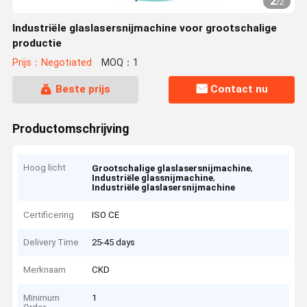
2
/
2
Industriële glaslasersnijmachine voor grootschalige
productie
Prijs：Negotiated
MOQ：1
Beste prijs
Contact nu
Productomschrijving
Hoog licht
,
Grootschalige glaslasersnijmachine
,
Industriële glassnijmachine
Industriële glaslasersnijmachine
Certificering
ISO CE
Delivery Time
25-45 days
Merknaam
CKD
Minimum
1