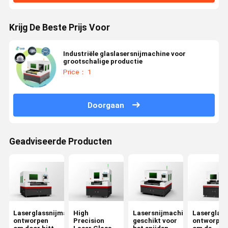
Krijg De Beste Prijs Voor
Industriële glaslasersnijmachine voor
grootschalige productie
Price： 1
Doorgaan
Geadviseerde Producten
Laserglassnijmachine
High
Lasersnijmachine
Laserglas
ontworpen
Precision
geschikt voor
ontworpen