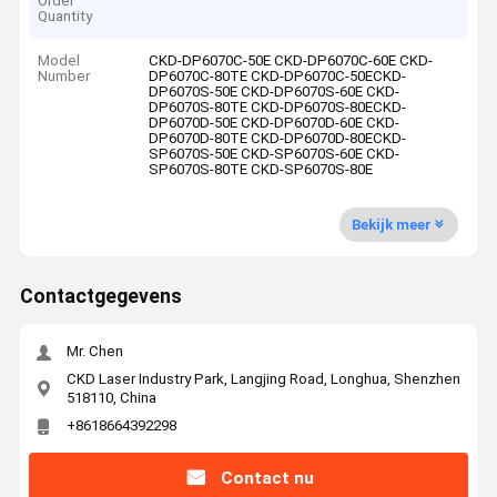
Order
Quantity
Model
CKD-DP6070C-50E CKD-DP6070C-60E CKD-
Number
DP6070C-80TE CKD-DP6070C-50ECKD-
DP6070S-50E CKD-DP6070S-60E CKD-
DP6070S-80TE CKD-DP6070S-80ECKD-
DP6070D-50E CKD-DP6070D-60E CKD-
DP6070D-80TE CKD-DP6070D-80ECKD-
SP6070S-50E CKD-SP6070S-60E CKD-
SP6070S-80TE CKD-SP6070S-80E
Bekijk meer
Contactgegevens
Mr. Chen
CKD Laser Industry Park, Langjing Road, Longhua, Shenzhen
518110, China
+8618664392298
Contact nu