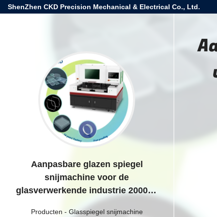
ShenZhen CKD Precision Mechanical & Electrical Co., Ltd.
Aa
Aanpasbare glazen spiegel
snijmachine voor de
glasverwerkende industrie 2000kg
Capaciteit 220V/380V
Producten
-
Glasspiegel snijmachine
Spanningssnijmachine Type