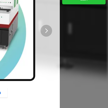
button
u