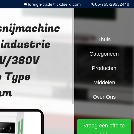
foreign-trade@ckdseiki.com
86-755-29532448
snijmachine
industrie
Thuis
Categorieën
0V/380V
Producten
e Type
Middelen
mm
Over Ons
Vraag een offerte
aan