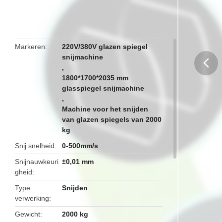
1800*1700*2035mm
Markeren
220V/380V glazen spiegel
snijmachine
,
1800*1700*2035 mm
butto
glasspiegel snijmachine
,
Machine voor het snijden
van glazen spiegels van 2000
kg
Snij snelheid
0-500mm/s
Snijnauwkeuri
±0,01 mm
gheid
Type
Snijden
verwerking
Gewicht
2000 kg