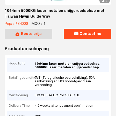
2
/
2
1064nm 5000KG laser metalen snijgereedschap met
Taiwan Hiwin Guide Way
Prijs：$34000
MOQ：1
Beste prijs
Contact nu
Productomschrijving
Hoog licht
,
1064nm laser metalen snijgereedschap
5000KG laser metalen snijgereedschap
Betalingscondities
T/T (Telegrafische overschrijving), 50%
aanbetaling en 50% voorafgaand aan
verzending
Certificering
ISO CE FDA IEC RoHS FCC UL
Delivery Time
4-6 weeks after payment confirmation