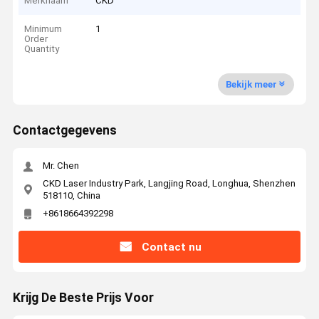
Merknaam
CKD
Minimum
1
Order
Quantity
Bekijk meer
Contactgegevens
Mr. Chen
CKD Laser Industry Park, Langjing Road, Longhua, Shenzhen
518110, China
+8618664392298
Contact nu
Krijg De Beste Prijs Voor