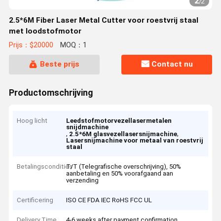
2
/
2
2.5*6M Fiber Laser Metal Cutter voor roestvrij staal
met loodstofmotor
Prijs：$20000
MOQ：1
Beste prijs
Contact nu
Productomschrijving
Hoog licht
Leedstofmotorvezellasermetalen
snijdmachine
,
,
2.5*6M glasvezellasersnijmachine
Lasersnijmachine voor metaal van roestvrij
staal
Betalingscondities
T/T (Telegrafische overschrijving), 50%
aanbetaling en 50% voorafgaand aan
verzending
Certificering
ISO CE FDA IEC RoHS FCC UL
Delivery Time
4-6 weeks after payment confirmation