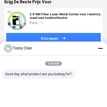
Krijg De Beste Prijs Voor
2.5*6M Fiber Laser Metal Cutter voor roestvrij
staal met loodstofmotor
Price： 1
Doorgaan
Tonny Chen
Geadviseerde Producten
7:04 AM
Good day, what product are you looking for?
2500W
Snij
Geavanceerde
Ervaar sne
waterkoelende
moeiteloos
lasersnijmachine
nauwkeuri
laser metalen
door metaal
voor
metaal
snijmachine
met onze
metaalvervaardiging
snijden me
De perfecte
High-
met hoge
onze laser
Beste prijs
Beste prijs
Beste prijs
Beste pri
keuze voor
Performance
prestaties
metaal