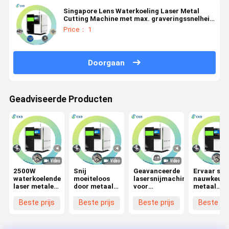
Singapore Lens Waterkoeling Laser Metal
Cutting Machine met max. graveringssnelheid
1500mm/s
Price： 1
Doorgaan
Geadviseerde Producten
2500W
Snij
Geavanceerde
Ervaar sne
waterkoelende
moeiteloos
lasersnijmachine
nauwkeuri
laser metalen
door metaal
voor
metaal
snijmachine
met onze
metaalvervaardiging
snijden me
De perfecte
High-
met hoge
onze laser
Beste prijs
Beste prijs
Beste prijs
Beste pri
keuze voor
Performance
prestaties
metaal
het
Laser Metal
Maximale
snijmachi
verbeteren
Cutting
snelheid 1000
en 25m / m