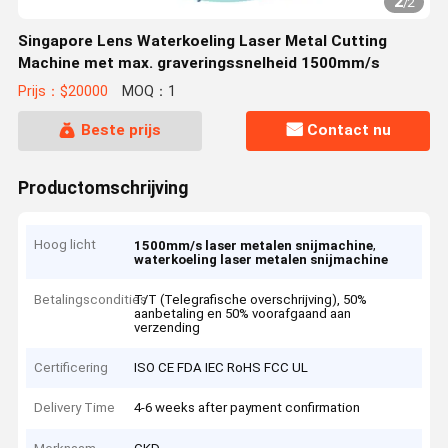
2
/
2
Singapore Lens Waterkoeling Laser Metal Cutting
Machine met max. graveringssnelheid 1500mm/s
Prijs：$20000
MOQ：1
Beste prijs
Contact nu
Productomschrijving
Hoog licht
,
1500mm/s laser metalen snijmachine
waterkoeling laser metalen snijmachine
Betalingscondities
T/T (Telegrafische overschrijving), 50%
aanbetaling en 50% voorafgaand aan
verzending
Certificering
ISO CE FDA IEC RoHS FCC UL
Delivery Time
4-6 weeks after payment confirmation