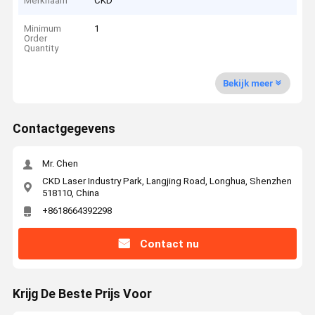
Merknaam
CKD
Minimum
1
Order
Quantity
Bekijk meer
Contactgegevens
Mr. Chen
CKD Laser Industry Park, Langjing Road, Longhua, Shenzhen
518110, China
+8618664392298
Contact nu
Krijg De Beste Prijs Voor