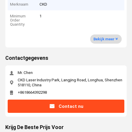
Merknaam
CKD
Minimum
1
Order
Quantity
Bekijk meer
Contactgegevens
Mr. Chen
CKD Laser Industry Park, Langjing Road, Longhua, Shenzhen
518110, China
+8618664392298
Contact nu
Krijg De Beste Prijs Voor