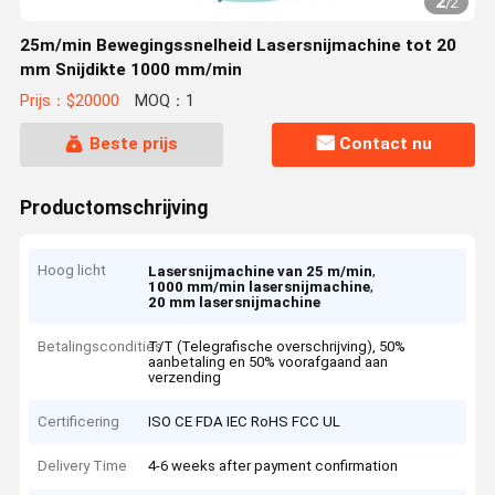
2
/
2
25m/min Bewegingssnelheid Lasersnijmachine tot 20
mm Snijdikte 1000 mm/min
Prijs：$20000
MOQ：1
Beste prijs
Contact nu
Productomschrijving
Hoog licht
,
Lasersnijmachine van 25 m/min
,
1000 mm/min lasersnijmachine
20 mm lasersnijmachine
Betalingscondities
T/T (Telegrafische overschrijving), 50%
aanbetaling en 50% voorafgaand aan
verzending
Certificering
ISO CE FDA IEC RoHS FCC UL
Delivery Time
4-6 weeks after payment confirmation